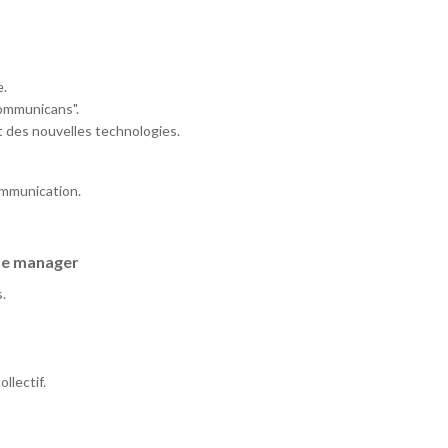
e.
communicans".
t des nouvelles technologies.
ommunication.
 de manager
.
llectif.