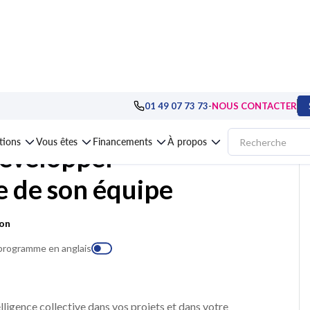
gement : pratiques avancées
>
Innovations managériales
>
Formation Manage
-
01 49 07 73 73
NOUS CONTACTER
ations
Vous êtes
Financements
À propos
évelopper
ve de son équipe
ion
 programme en anglais
lligence collective dans vos projets et dans votre