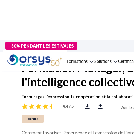
> Formations
>
Management - Développement personnel
>
Mana
-30% PENDANT LES ESTIVALES
Formations
Solutions
Certific
Formation Manager, d
l'intelligence collecti
Encouragez l'expression, la coopération et la collaborat
4,4 / 5
Voir le
Comment favoriser l'émergence et l'expression de l'inte