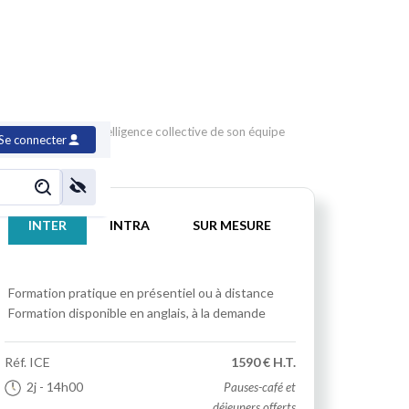
r, développer l'intelligence collective de son équipe
Se connecter
INTER
INTRA
SUR MESURE
Formation pratique
en présentiel ou à distance
Formation disponible en anglais, à la demande
Réf.
ICE
1590 € H.T.
2j
- 14h00
Pauses-café et
déjeuners offerts