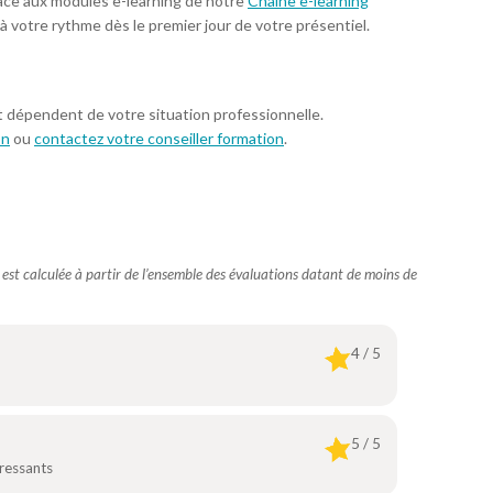
âce aux modules e-learning de notre
Chaîne e-learning
 à votre rythme dès le premier jour de votre présentiel.
t dépendent de votre situation professionnelle.
on
ou
contactez votre conseiller formation
.
e est calculée à partir de l’ensemble des évaluations datant de moins de
4 / 5
5 / 5
éressants