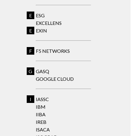
E
ESG
EXCELLENS
E
EXIN
F
F5 NETWORKS
G
GASQ
GOOGLE CLOUD
I
IASSC
IBM
IIBA
IREB
ISACA