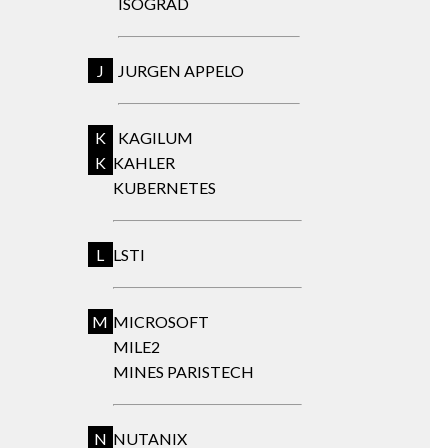
ISOGRAD
J
JURGEN APPELO
K
KAGILUM
K
KAHLER
KUBERNETES
L
LSTI
M
MICROSOFT
MILE2
MINES PARISTECH
N
NUTANIX