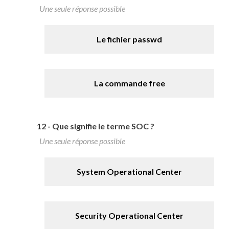
Une seule réponse possible
Le fichier passwd
La commande free
12 -
Que signifie le terme SOC ?
Une seule réponse possible
System Operational Center
Security Operational Center