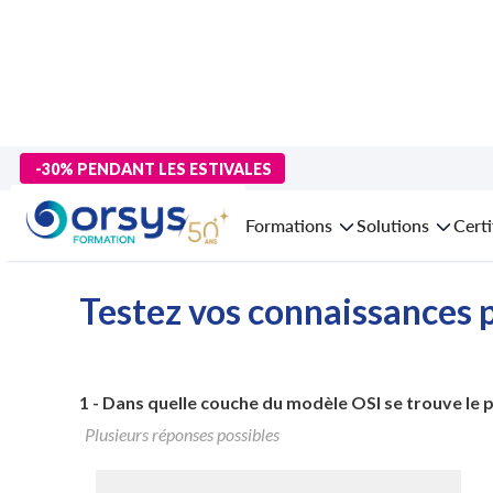
>
Formations
>
Technologies numériques
>
formation Cybersécu
-30% PENDANT LES ESTIVALES
Formatio
Formations
Solutions
Certi
Testez vos connaissances p
1 -
Dans quelle couche du modèle OSI se trouve le 
Plusieurs réponses possibles