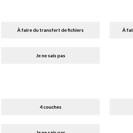
À faire du transfert de fichiers
À fa
Je ne sais pas
4 couches
Je ne sais pas