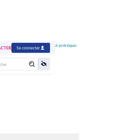
vre de l'Usine Logicielle
>
test-prérequis
ACTER
Se connecter
icielle (OSU)