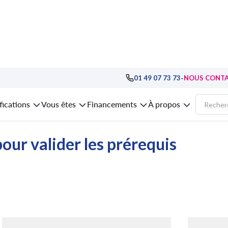
tion, Cloud, Devops
>
formation DevOps
>
formation Open Source, mise en œu
-
01 49 07 73 73
NOUS CONT
en Source, mise en œuvre de l'Usine Log
fications
Vous êtes
Financements
À propos
our valider les prérequis