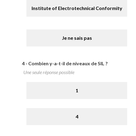
Institute of Electrotechnical Conformity
Je ne sais pas
4 -
Combien y-a-t-il de niveaux de SIL ?
Une seule réponse possible
1
4