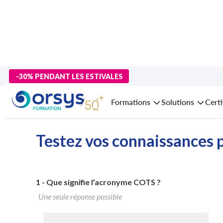
>
Formations
>
Technologies numériques
>
formation Virtualisa
-30% PENDANT LES ESTIVALES
Formation Op
Formations
Solutions
Certi
Testez vos connaissances p
1 -
Que signifie l’acronyme COTS ?
Une seule réponse possible