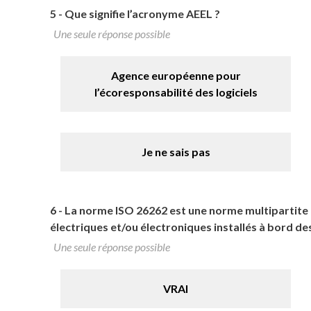
5 -
Que signifie l’acronyme AEEL ?
Une seule réponse possible
Agence européenne pour
l’écoresponsabilité des logiciels
Je ne sais pas
6 -
La norme ISO 26262 est une norme multipartite qu
électriques et/ou électroniques installés à bord de
Une seule réponse possible
VRAI