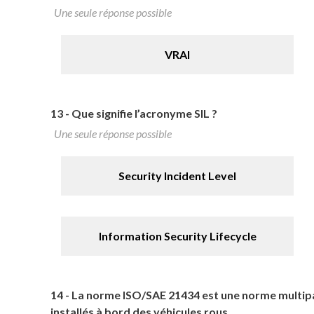
Une seule réponse possible
VRAI
13 -
Que signifie l’acronyme SIL ?
Une seule réponse possible
Security Incident Level
Information Security Lifecycle
14 -
La norme ISO/SAE 21434 est une norme multipart
installés à bord des véhicules rous.