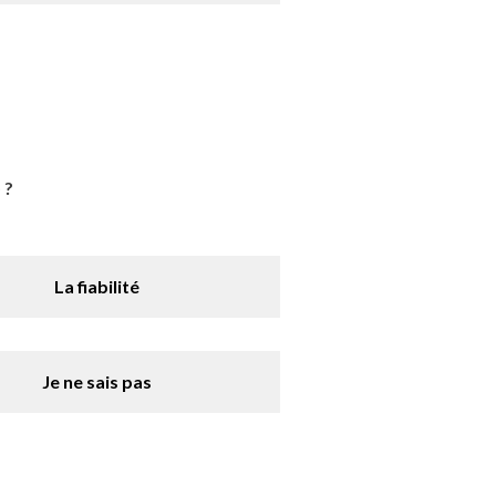
 ?
La fiabilité
Je ne sais pas