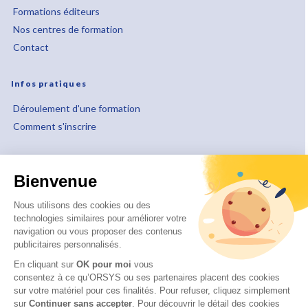
Formations éditeurs
Nos centres de formation
Contact
Infos pratiques
Déroulement d'une formation
Comment s'inscrire
À propos
Bienvenue
Qui sommes-nous ?
Notre approche pédagogique
Nous utilisons des cookies ou des
technologies similaires pour améliorer votre
Notre démarche qualité
navigation ou vous proposer des contenus
Nos engagements RSE
publicitaires personnalisés.
Handicap et accessibilité
En cliquant sur
OK pour moi
vous
consentez à ce qu’ORSYS ou ses partenaires placent des cookies
sur votre matériel pour ces finalités. Pour refuser, cliquez simplement
sur
Continuer sans accepter
.
Pour découvrir le détail des cookies