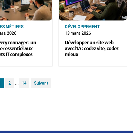
ES MÉTIERS
DÉVELOPPEMENT
ars 2026
13 mars 2026
very manager : un
Développer un site web
er essentiel aux
avec l’IA : codez vite, codez
ets IT complexes
mieux
1
2
...
14
Suivant