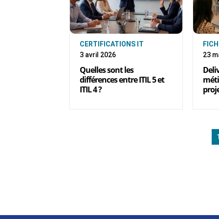
CERTIFICATIONS IT
FICH
3 avril 2026
23 m
Quelles sont les
Deli
différences entre ITIL 5 et
méti
ITIL 4 ?
proj