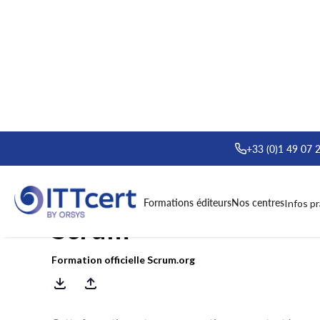
> Formations
> Applying Professional Scrum™
+33 (0)1 49 07 
Formation : Applying 
Formations éditeurs
Nos centres
Infos p
Scrum™
Formation officielle Scrum.org