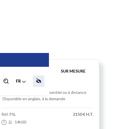
INTER
INTRA
SUR MESURE
FR
Formation pratique
en présentiel ou à distance
Disponible en anglais, à la demande
Réf.
PSL
2150 € H.T.
2j
- 14h00