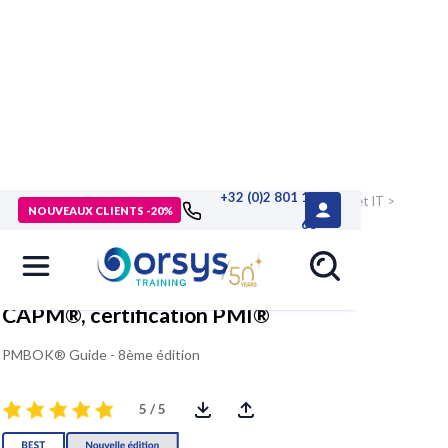
+32 (0)2 801 13
> Formations
>
Technologies numériques
>
Gestion de projet IT
>
NOUVEAUX CLIENTS -20%
Référentiels et certifications de projet
>
Formation CAPM®,
68
certification PMI®
CAPM®, certification PMI®
PMBOK® Guide - 8ème édition
5 / 5