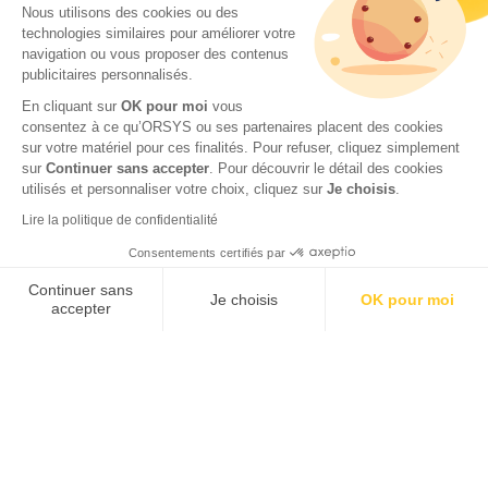
Notre approche pédagogique
Nous utilisons des cookies ou des
technologies similaires pour améliorer votre
Notre démarche qualité
navigation ou vous proposer des contenus
Nos engagements RSE
publicitaires personnalisés.
Handicap et accessibilité
En cliquant sur
OK pour moi
vous
consentez à ce qu’ORSYS ou ses partenaires placent des cookies
sur votre matériel pour ces finalités. Pour refuser, cliquez simplement
sur
Continuer sans accepter
.
Pour découvrir le détail des cookies
utilisés et personnaliser votre choix, cliquez sur
Je choisis
.
© 2026 ITTCERT by ORSYS
Mentions légales
Lire la politique de confidentialité
Politique de protection des données personnelles
Consentements certifiés par
CGV
Continuer sans
Je choisis
OK pour moi
accepter
Axeptio consent
Plateforme de Gestion du Consentement : Personnalisez vos Options
Notre plateforme vous permet d'adapter et de gérer vos paramètres de 