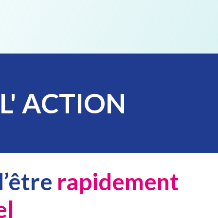
L' ACTION
d’être
rapidement
el