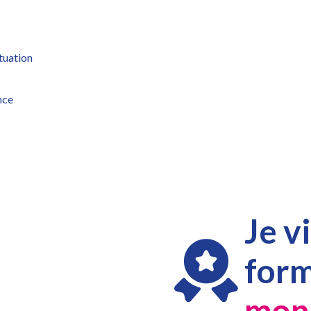
ituation
nce
Je v
form
mon