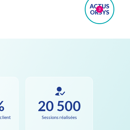
ACTUS
3
ORSYS
%
20 500
client
Sessions réalisées