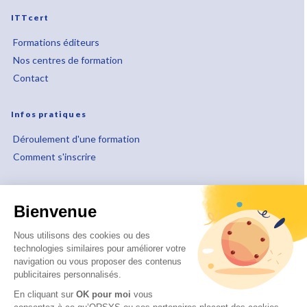
ITTcert
Formations éditeurs
Nos centres de formation
Contact
Infos pratiques
Déroulement d'une formation
Comment s'inscrire
À propos
Bienvenue
Qui sommes-nous ?
Notre approche pédagogique
Nous utilisons des cookies ou des
technologies similaires pour améliorer votre
Notre démarche qualité
navigation ou vous proposer des contenus
Nos engagements RSE
publicitaires personnalisés.
Handicap et accessibilité
En cliquant sur
OK pour moi
vous