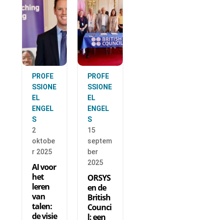
PROFE
PROFE
SSIONE
SSIONE
EL
EL
ENGEL
ENGEL
S
S
2
15
oktobe
septem
r 2025
ber
2025
AI voor
het
ORSYS
leren
en de
van
British
talen:
Counci
de visie
l: een