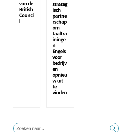
van de
strateg
British
isch
Counci
partne
l
rschap
om
taaltra
ininge
n
Engels
voor
bedrijv
en
opnieu
w uit
te
vinden