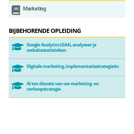

Marketing
BIJBEHORENDE OPLEIDING
Google Analytics (GA4), analyseer je

websitestatistieken
Digitale marketing, implementatiestrategieën

AI ten dienste van uw marketing- en

verkoopstrategie