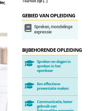
Tournon zijn […]
der,
GEBIED VAN OPLEIDING

Spreken, mondelinge
expressie
BIJBEHORENDE OPLEIDING
Spreken en slagen in

spreken in het
openbaar
Een effectieve

presentatie maken
Communicatie, beter

gebruik van
lichamelijke expressie