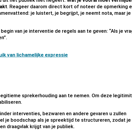
uit het publiek niet negeert.
Wat je vooral moet vermijden
aakt
. Reageer daarom direct kort of noteer de opmerking 
envattend: je luistert, je begrijpt, je neemt nota, maar je
egin van je interventie de regels aan te geven: “Als je vr
en”.
ik van lichamelijke expressie
 legitieme sprekerhouding aan te nemen. Om deze legitimit
biliseren.
nder interventies, bezwaren en andere gevaren u zullen
l je boodschap als je spreektijd te structureren, zodat je
n draagvlak krijgt van je publiek.