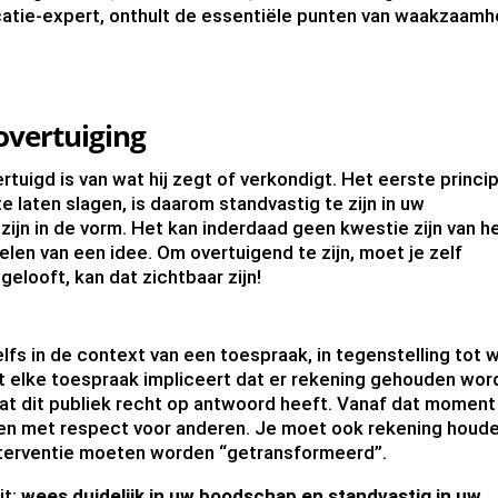
atie-expert, onthult de essentiële punten van waakzaamh
overtuiging
tuigd is van wat hij zegt of verkondigt. Het eerste princi
laten slagen, is daarom standvastig te zijn in uw
e zijn in de vorm. Het kan inderdaad geen kwestie zijn van h
len van een idee. Om overtuigend te zijn, moet je zelf
 gelooft, kan dat zichtbaar zijn!
zelfs in de context van een toespraak, in tegenstelling tot 
 elke toespraak impliceert dat er rekening gehouden wor
at dit publiek recht op antwoord heeft. Vanaf dat moment 
ten met respect voor anderen. Je moet ook rekening houd
w interventie moeten worden “getransformeerd”.
it:
wees duidelijk in uw boodschap en standvastig in uw