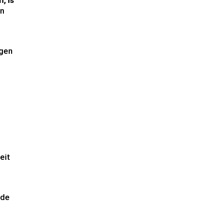
, is
en
agen
eit
 de