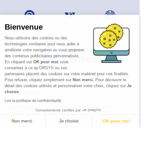
Bienvenue
Nous utilisons des cookies ou des
technologies similaires pour nous aider à
améliorer votre navigation ou vous proposer
des contenus publicitaires personnalisés.
En cliquant sur
OK pour moi
vous
consentez à ce qu’ORSYS ou ses
partenaires placent des cookies sur votre matériel pour ces finalités.
Pour refuser, cliquez simplement sur
Non merci.
Pour découvrir le
détail des cookies utilisés et personnaliser votre choix, cliquez sur
Je
choisis
.
© 2026 ORSYS
Mentions légales
Lire la politique de confidentialité
Politique de protection des données personnelles
Consentements certifiés par
CGV
Non merci
Je choisis
OK pour moi
Axeptio consent
Plateforme de Gestion du Consentement : Personnalisez vos Options
Notre plateforme vous permet d'adapter et de gérer vos paramètres de 