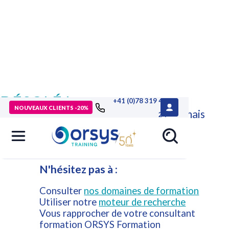
DÉSOLÉ !
+41 (0)78 319 46
NOUVEAUX CLIENTS -20%
Cette formation n'est plus disponible mais
24
d'autres formations ORSYS peuvent
répondre à vos attentes.
N'hésitez pas à :
Consulter
nos domaines de formation
Utiliser notre
moteur de recherche
Vous rapprocher de votre consultant
formation ORSYS Formation