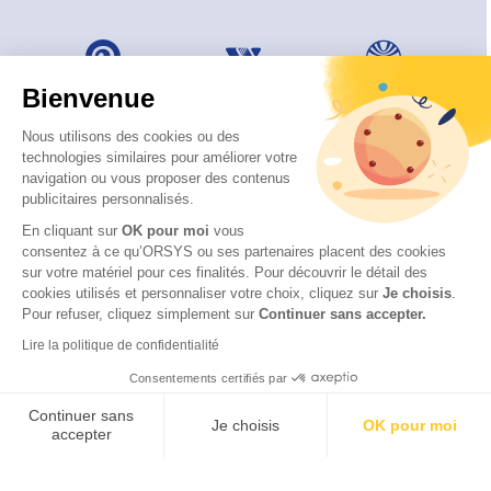
Bienvenue
Nous utilisons des cookies ou des
technologies similaires pour améliorer votre
navigation ou vous proposer des contenus
publicitaires personnalisés.
En cliquant sur
OK pour moi
vous
consentez à ce qu’ORSYS ou ses partenaires placent des cookies
sur votre matériel pour ces finalités. Pour découvrir le détail des
cookies utilisés et personnaliser votre choix, cliquez sur
Je choisis
.
Pour refuser, cliquez simplement sur
Continuer sans accepter.
© 2026 ORSYS
Lire la politique de confidentialité
Mentions légales
Consentements certifiés par
Politique de protection des données personnelles
CGV
Continuer sans
Je choisis
OK pour moi
accepter
Axeptio consent
Plateforme de Gestion du Consentement : Personnalisez vos O