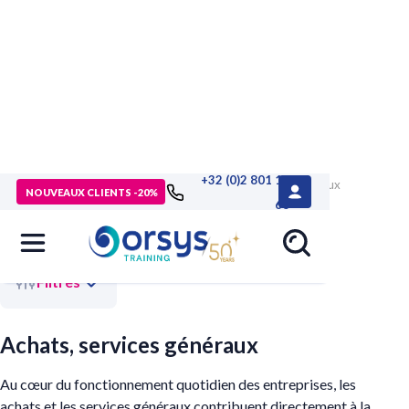
+32 (0)2 801 13
>
Accueil
>
Compétences métiers
> Achats, services généraux
NOUVEAUX CLIENTS -20%
68
Filtres
Achats, services généraux
Au cœur du fonctionnement quotidien des entreprises, les
achats et les services généraux contribuent directement à la