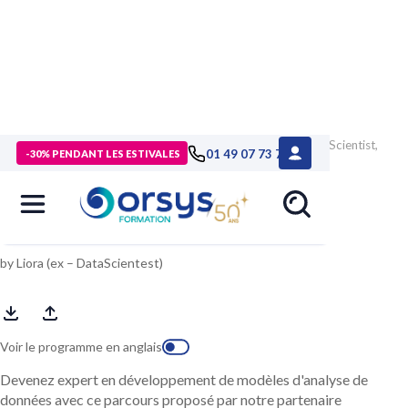
> Formations
>
Technologies numériques
>
Formation Data Scientist,
01 49 07 73 73
-30% PENDANT LES ESTIVALES
temps partiel (9 mois)
Data Scientist, temps partiel (9 mois)
by Liora (ex – DataScientest)
Voir le programme en anglais
Devenez expert en développement de modèles d'analyse de
données avec ce parcours proposé par notre partenaire