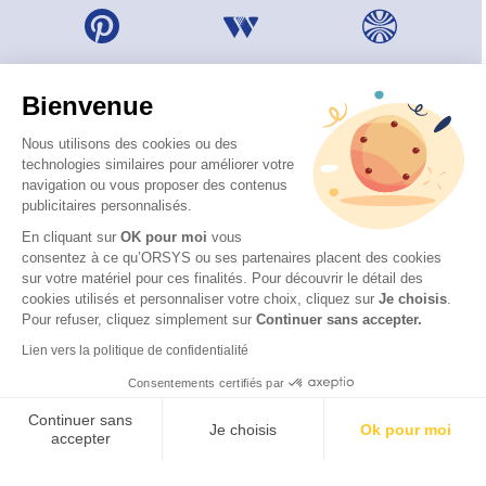
Bienvenue
Nous utilisons des cookies ou des
technologies similaires pour améliorer votre
navigation ou vous proposer des contenus
publicitaires personnalisés.
En cliquant sur
OK pour moi
vous
consentez à ce qu’ORSYS ou ses partenaires placent des cookies
sur votre matériel pour ces finalités. Pour découvrir le détail des
© 2026 ORSYS
cookies utilisés et personnaliser votre choix, cliquez sur
Je choisis
.
Mentions légales
Pour refuser, cliquez simplement sur
Continuer sans accepter.
Protection des données personnelles
Lien vers la politique de confidentialité
CGV
Consentements certifiés par
Accessibilité : partiellement conforme (62 %) – Consulter
la déclaration d’accessibilité
Continuer sans
Je choisis
Ok pour moi
accepter
Axeptio consent
Plateforme de Gestion du Consentement : Personnalisez vos Options