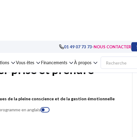
eloppement personnel
>
Assertivité, gestion du stress et des émotions
>
Form
-
01 49 07 73 73
NOUS CONTACTER
ations
Vous êtes
Financements
À propos
r prise et prendre
ues de la pleine conscience et de la gestion émotionnelle
 programme en anglais