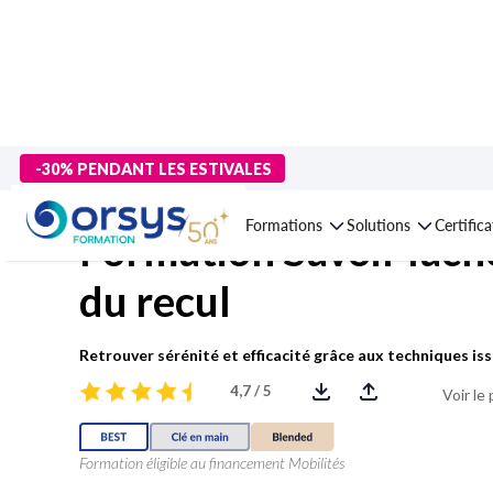
> Formations
>
Management - Développement personnel
>
Dév
-30% PENDANT LES ESTIVALES
Formations
Solutions
Certific
Formation Savoir lâche
du recul
Retrouver sérénité et efficacité grâce aux techniques iss
4,7 / 5
Voir le
Formation éligible au financement Mobilités