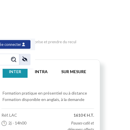
ation Savoir lâcher prise et prendre du recul
Se connecter
INTER
INTRA
SUR MESURE
Formation pratique
en présentiel ou à distance
Formation disponible en anglais, à la demande
Réf.
LAC
1610 € H.T.
2j
- 14h00
Pauses-café et
déjeuners offerts