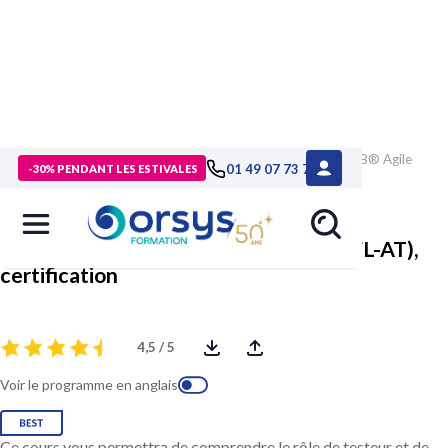
> Formations
>
Technologies numériques
>
Formation ISTQB® Agile
01 49 07 73 73
-30% PENDANT LES ESTIVALES
Tester Foundation (CTFL-AT), certification
ISTQB® Agile Tester Foundation (CTFL-AT),
certification
4,5 / 5
Voir le programme en anglais
Ce cours vous permettra de comprendre le rôle de testeur et de