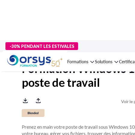
> Formations
>
Technologies numériques
>
Systèmes d'exploita
-30% PENDANT LES ESTIVALES
Formations
Solutions
Certific
Formation Windows 10
poste de travail
Voir le
Prenez en main votre poste de travail sous Windows 10 
votre bureau, gérer vos fichiers, trouver des informations 