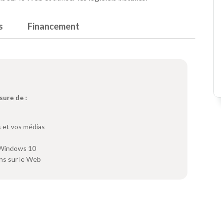
s
Financement
sure de :
s et vos médias
e Windows 10
ons sur le Web