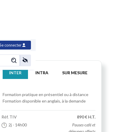
te de travail
Se connecter
INTER
INTRA
SUR MESURE
Formation pratique
en présentiel ou à distance
Formation disponible en anglais, à la demande
Réf.
TIV
890 € H.T.
2j
- 14h00
Pauses-café et
déjeuners offerts