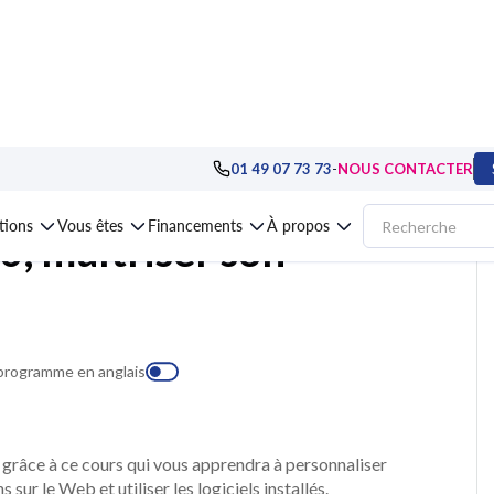
tion
>
Windows : postes de travail
>
Formation Windows 10, maîtriser son pos
-
01 49 07 73 73
NOUS CONTACTER
ations
Vous êtes
Financements
À propos
, maîtriser son
 programme en anglais
grâce à ce cours qui vous apprendra à personnaliser
sur le Web et utiliser les logiciels installés.