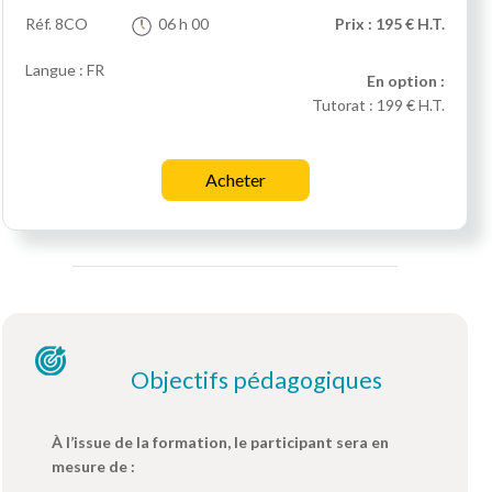
Réf.
8CO
06 h 00
Prix : 195 € H.T.
Langue : FR
En option :
Tutorat :
199 € H.T.
Acheter
Objectifs pédagogiques
À l’issue de la formation, le participant sera en
mesure de :