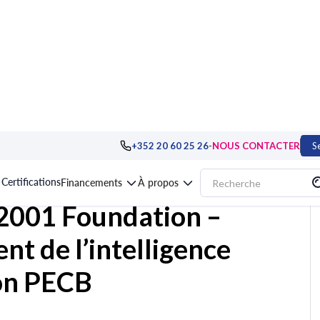
le (IA)
>
L'IA dans les métiers et les IA génératives
>
Formation ISO/IEC 42001
-
+352 20 60 25 26
NOUS CONTACTER
S
Certifications
Financements
À propos
42001 Foundation –
t de l’intelligence
tion PECB