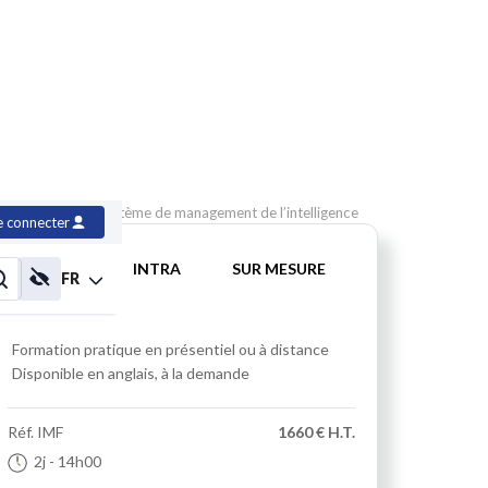
 Foundation – Système de management de l’intelligence
e connecter
INTER
INTRA
SUR MESURE
FR
Formation pratique
en présentiel ou à distance
Disponible en anglais, à la demande
Réf.
IMF
1660 € H.T.
2j
- 14h00