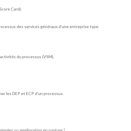
Score Card).
 processus des services généraux d'une entreprise type.
 activités du processus (VSM).
er les DEP et ECP d'un processus.
 simples ou amélioration en rupture ?