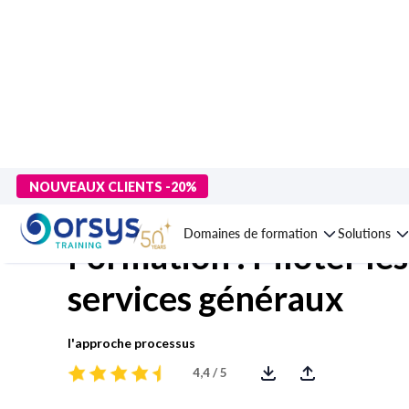
> Formations
>
Compétences métiers
>
Achats, services généra
NOUVEAUX CLIENTS -20%
Domaines de formation
Solutions
Formation : Piloter les
services généraux
l'approche processus
4,4 / 5