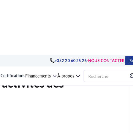
ux
>
Services généraux
>
Formation Piloter les activités des services générau
-
+352 20 60 25 26
NOUS CONTACTER
S
Certifications
Financements
À propos
 activités des