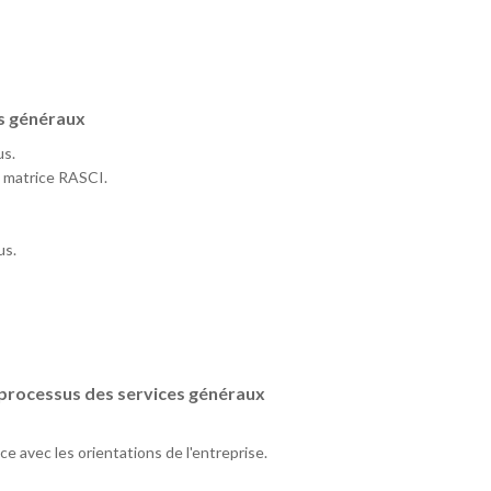
es généraux
us.
a matrice RASCI.
us.
 processus des services généraux
ce avec les orientations de l'entreprise.