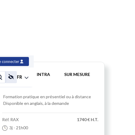
x
e connecter
INTER
INTRA
SUR MESURE
FR
Formation pratique
en présentiel ou à distance
Disponible en anglais, à la demande
Réf.
RAX
1740 € H.T.
3j
- 21h00