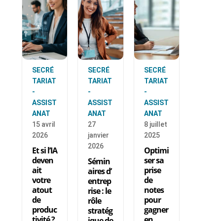
SECRÉ
SECRÉ
SECRÉ
TARIAT
TARIAT
TARIAT
-
-
-
ASSIST
ASSIST
ASSIST
ANAT
ANAT
ANAT
15 avril
27
8 juillet
2026
janvier
2025
2026
Et si l’IA
Optimi
deven
ser sa
Sémin
ait
prise
aires d’
votre
de
entrep
atout
notes
rise : le
de
pour
rôle
produc
gagner
stratég
tivité ?
en
ique de