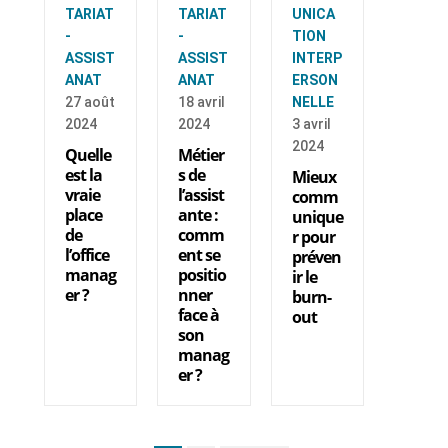
TARIAT
TARIAT
UNICA
-
-
TION
ASSIST
ASSIST
INTERP
ANAT
ANAT
ERSON
27 août
18 avril
NELLE
2024
2024
3 avril
2024
Quelle
Métier
est la
s de
Mieux
vraie
l’assist
comm
place
ante :
unique
de
comm
r pour
l’office
ent se
préven
manag
positio
ir le
er ?
nner
burn-
face à
out
son
manag
er ?