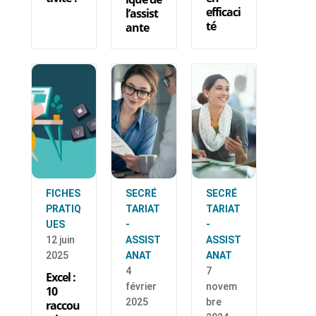
efficaci
l’assist
té
ante
FICHES
SECRÉ
SECRÉ
PRATIQ
TARIAT
TARIAT
UES
-
-
12 juin
ASSIST
ASSIST
2025
ANAT
ANAT
4
7
Excel :
février
novem
10
2025
bre
raccou