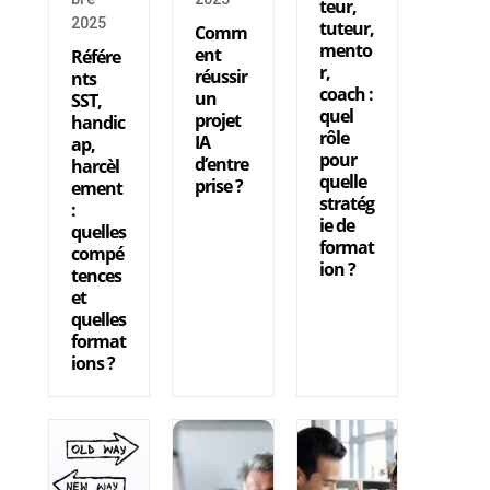
teur,
2025
tuteur,
Comm
mento
ent
Référe
r,
réussir
nts
coach :
un
SST,
quel
projet
handic
rôle
IA
ap,
pour
d’entre
harcèl
quelle
prise ?
ement
stratég
:
ie de
quelles
format
compé
ion ?
tences
et
quelles
format
ions ?