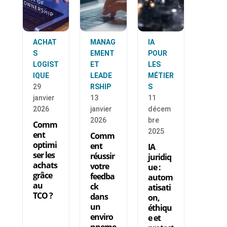
ACHAT
MANAG
IA
S
EMENT
POUR
LOGIST
ET
LES
IQUE
LEADE
MÉTIER
29
RSHIP
S
janvier
13
11
2026
janvier
décem
2026
bre
Comm
2025
ent
Comm
optimi
ent
IA
ser les
réussir
juridiq
achats
votre
ue :
grâce
feedba
autom
au
ck
atisati
TCO ?
dans
on,
un
éthiqu
enviro
e et
nneme