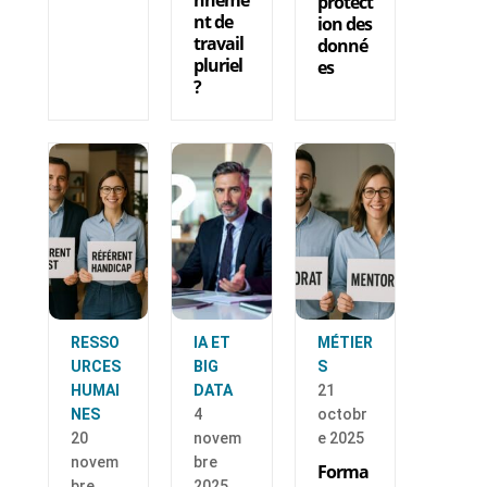
protect
nt de
ion des
travail
donné
pluriel
es
?
RESSO
IA ET
MÉTIER
URCES
BIG
S
HUMAI
DATA
21
NES
4
octobr
20
novem
e 2025
novem
bre
Forma
bre
2025