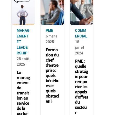
MANAG
PME
COMM
EMENT
6 mars
ERCIAL
ET
2025
18
LEADE
juillet
Forma
RSHIP
2024
tion du
28 août
chef
PME :
2025
d’entre
quelle
prise :
stratég
Le
quels
ie pour
manag
bénéfic
rempo
ement
es et
rter les
de
quels
appels
transit
obstacl
d’offres
ion au
es ?
du
service
secteu
de la
r
perfor