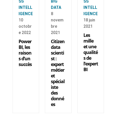
SS
BIG
SS
INTELL
DATA
INTELL
IGENCE
8
IGENCE
10
novem
18 juin
octobr
bre
2021
e 2022
2021
Les
mille
Power
Citizen
et une
BI, les
data
qualité
raison
scienti
s de
s d’un
st :
l’expert
succès
expert
BI
métier
et
spécial
iste
des
donné
es