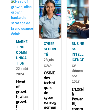
MARKE
CYBER
BUSINE
TING
SÉCURI
SS
COMM
TÉ
INTELL
UNICA
28 juin
IGENCE
TION
2024
29
22 août
décem
OSINT,
2024
bre
des
Head
2023
techni
of
ques
D’Excel
growt
de
à
h, alias
cyber-
Power
growt
renseig
BI,
h
nemen
comm