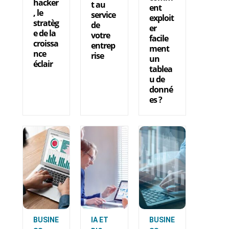
hacker
t au
ent
, le
service
exploit
stratèg
de
er
e de la
votre
facile
croissa
entrep
ment
nce
rise
un
éclair
tablea
u de
donné
es ?
BUSINE
IA ET
BUSINE