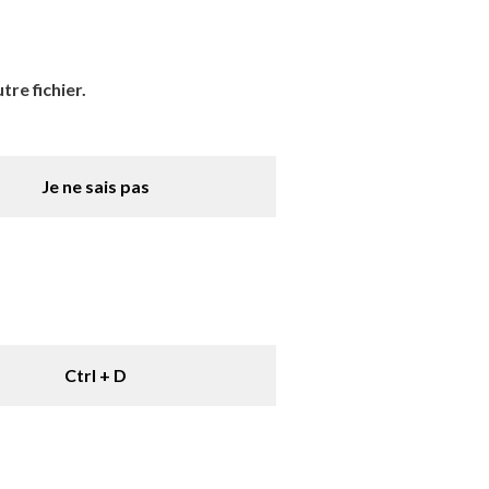
re fichier.
Je ne sais pas
Ctrl + D