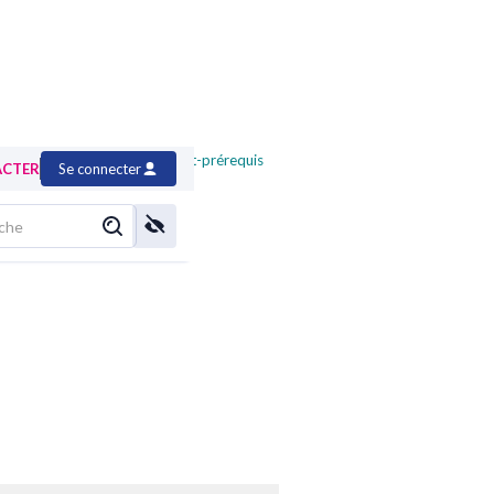
 Trésorerie en entreprise
>
test-prérequis
ACTER
Se connecter
prise (FTR)