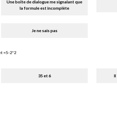
Une boîte de dialogue me signalant que
la formule est incomplète
Je ne sais pas
et =5-2*2
35 et 6
I