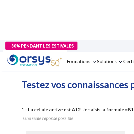
>
Formations
>
Compétences métiers
>
formation Finance
>
for
-30% PENDANT LES ESTIVALES
Formation 
Formations
Solutions
Certi
Testez vos connaissances p
1 -
La cellule active est A12. Je saisis la formule =B12
Une seule réponse possible