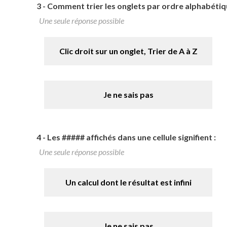
3 -
Comment trier les onglets par ordre alphabétiq
Une seule réponse possible
Clic droit sur un onglet, Trier de A à Z
Je ne sais pas
4 -
Les ##### affichés dans une cellule signifient :
Une seule réponse possible
Un calcul dont le résultat est infini
Je ne sais pas