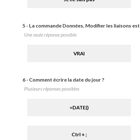
5 -
La commande Données, Modifier les liaisons est a
Une seule réponse possible
VRAI
6 -
Comment écrire la date du jour ?
Plusieurs réponses possibles
=DATE()
Ctrl + ;