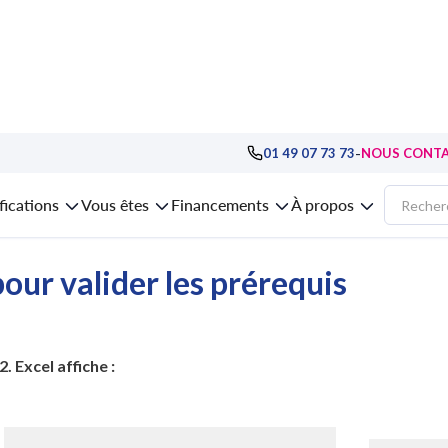
mation Analyse financière, audit et reporting
>
formation Audit de la fonction
-
01 49 07 73 73
NOUS CONT
Audit de la fonction Trésorerie en entre
fications
Vous êtes
Financements
À propos
our valider les prérequis
. Excel affiche :