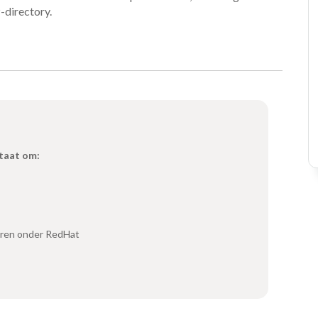
-directory.
staat om:
reren onder RedHat