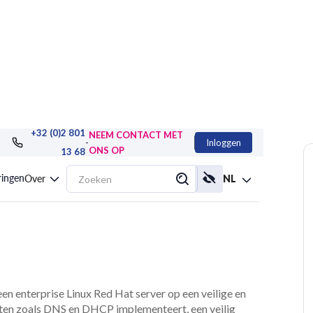
+32 (0)2 801
NEEM CONTACT MET
-
Inloggen
ONS OP
13 68
twerkdiensten met
ringen
Over
NL
een enterprise Linux Red Hat server op een veilige en
nsten zoals DNS en DHCP implementeert, een veilig