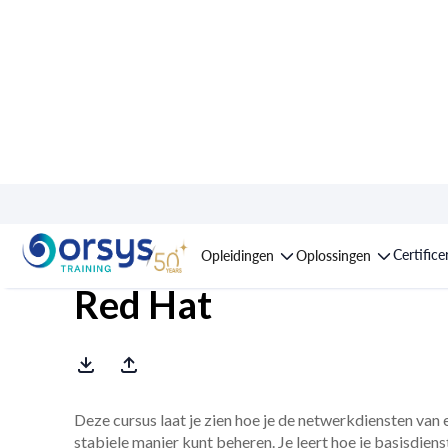
Opleiding : Linux, ne
Certifice
Opleidingen
Oplossingen
Red Hat
Deze cursus laat je zien hoe je de netwerkdiensten van 
stabiele manier kunt beheren. Je leert hoe je basisdie