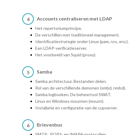
Accounts centraliseren met LDAP
4
Het repertoriumprincipe.
De verschillen met traditioneel management.
Identificatiestrategie onder Linux (pam, nss, enz.).
Een LDAP-verificatieserver.
Het voorbeeld van Squid (proxy).
Samba
5
Samba architectuur. Bestanden delen.
Rol van de verschillende demonen (smbd, nmbd).
Samba logboeken. De beheertool SWAT.
Linux en Windows mounten (mount).
Installatie en configuratie van de cupserver.
Brievenbus
6
SMTP-, POP3- en IMAP4-protocollen.