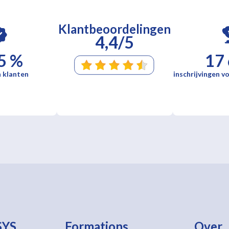
Klantbeoordelingen
4,4/5
5 %
17
 klanten
inschrijvingen vo
SYS
Formations
Over