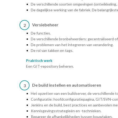
De verschillende soorten omgevingen (ontwikkeling, a
De dagelijkse werking van de fabriek. De belangrijk
Versiebeheer
2
De functies.
De verschillende bronbeheerders: gecentraliseerd of
De problemen van het integreren van verandering.
De rol van takken en tags.
Praktisch werk
Een GIT-repository beheren.
De build instellen en automatiseren
3
Het opzetten van een buildserver, de verschillende to
Configuratie: hoofdconfiguratiepagina, GIT/SVN-confi
Jenkins en de build, best practices en aanbevolen m
Kennisgevingsstrategieën en -technieken.
Repareer de afhankelijkheden tussen bouwtaken.