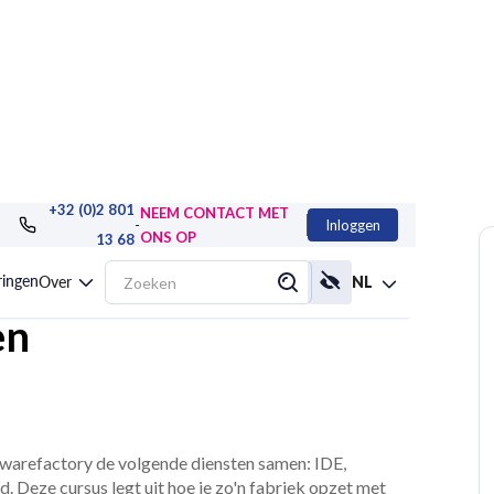
+32 (0)2 801
NEEM CONTACT MET
-
Inloggen
ONS OP
13 68
ce, de Software
ringen
Over
NL
en
warefactory de volgende diensten samen: IDE,
d. Deze cursus legt uit hoe je zo'n fabriek opzet met