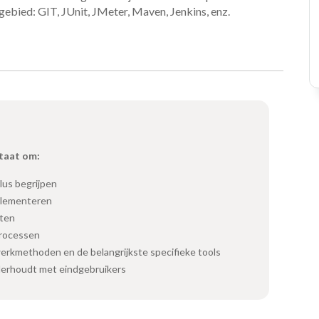
ebied: GIT, JUnit, JMeter, Maven, Jenkins, enz.
staat om:
lus begrijpen
plementeren
tten
processen
kmethoden en de belangrijkste specifieke tools
nderhoudt met eindgebruikers