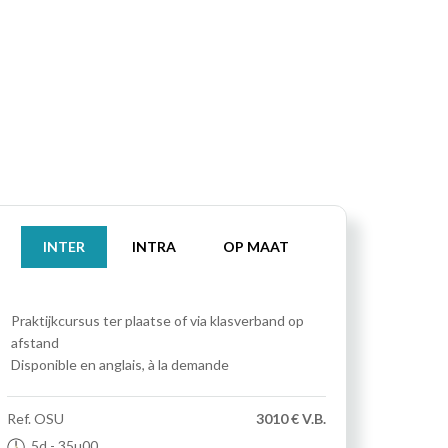
INTER
INTRA
OP MAAT
Praktijkcursus
ter plaatse of via klasverband op
afstand
Disponible en anglais, à la demande
Ref.
OSU
3010 € V.B.
5d
- 35u00