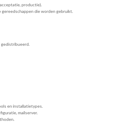
cceptatie, productie).
ste gereedschappen die worden gebruikt.
 gedistribueerd.
ols en installatietypes.
guratie, mailserver.
ethoden.