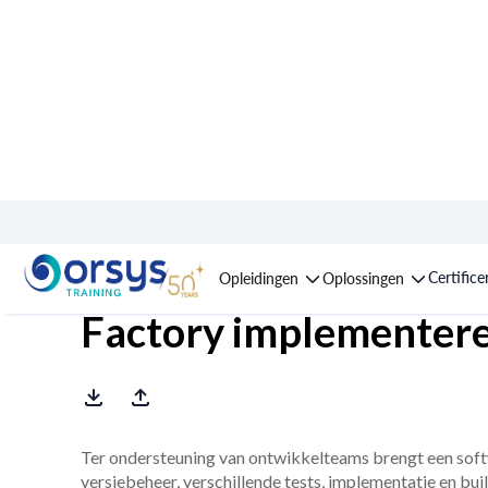
Opleiding : Open Sour
Certifice
Opleidingen
Oplossingen
Factory implementer
Ter ondersteuning van ontwikkelteams brengt een soft
versiebeheer, verschillende tests, implementatie en buil