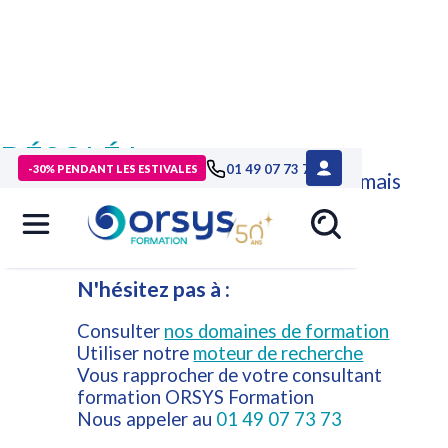
DÉSOLÉ !
01 49 07 73 73
-30% PENDANT LES ESTIVALES
Cette formation n'est plus disponible mais
d'autres formations ORSYS peuvent
répondre à vos attentes.
N'hésitez pas à :
Consulter
nos domaines de formation
Utiliser notre
moteur de recherche
Vous rapprocher de votre consultant
formation ORSYS Formation
Nous appeler au
01 49 07 73 73