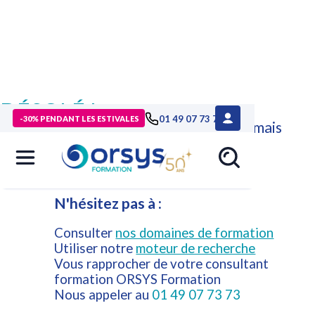
DÉSOLÉ !
01 49 07 73 73
-30% PENDANT LES ESTIVALES
Cette formation n'est plus disponible mais
d'autres formations ORSYS peuvent
répondre à vos attentes.
N'hésitez pas à :
Consulter
nos domaines de formation
Utiliser notre
moteur de recherche
Vous rapprocher de votre consultant
formation ORSYS Formation
Nous appeler au
01 49 07 73 73