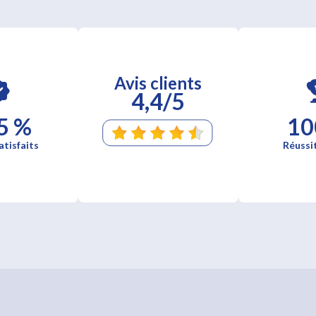
Avis clients
4,4/5
5 %
10
atisfaits
Réussi