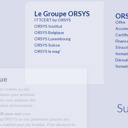
Le Groupe ORSYS
OR
ITTCERT by ORSYS
Offre
ORSYS Institut
Accom
ORSYS Belgique
Certifi
ORSYS Luxembourg
Finan
ORSYS Suisse
S'inscr
ORSYS le mag'
format
Déroul
format
Bienvenue
Nous utilisons des cookies ou des
technologies similaires pour améliorer
votre navigation ou vous proposer des
Su
contenus publicitaires personnalisés.
En cliquant sur
OK pour moi
vous
consentez à ce qu’ORSYS ou ses partenaires placent des
cookies sur votre matériel pour ces finalités. Pour découvrir le