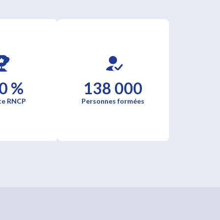
0 %
138 000
te RNCP
Personnes formées