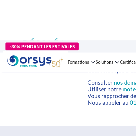
DÉSOLÉ !
-30% PENDANT LES ESTIVALES
Cette formation n'est plus disponible 
Formations
Solutions
Certific
N'hésitez pas à :
Consulter
nos doma
Utiliser notre
mote
Vous rapprocher d
Nous appeler au
01