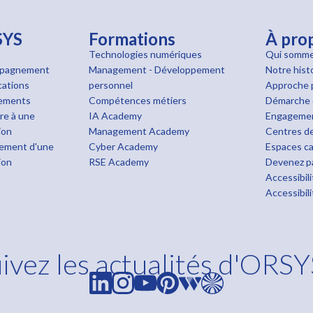
SYS
Formations
À pro
Technologies numériques
Qui somme
pagnement
Management - Développement
Notre hist
cations
personnel
Approche 
cements
Compétences métiers
Démarche 
ire à une
IA Academy
Engageme
ion
Management Academy
Centres de
ement d'une
Cyber Academy
Espaces ca
ion
RSE Academy
Devenez pa
Accessibil
Accessibil
ivez les actualités d'ORSY