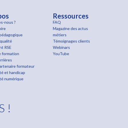
pos
Ressources
s-nous ?
FAQ
oire
Magazine des actus
pédagogique
métiers
qualité
Témoignages clients
nt RSE
Webinars
 formation
YouTube
rrières
rtenaire formateur
ité et handicap
ité numérique
S !