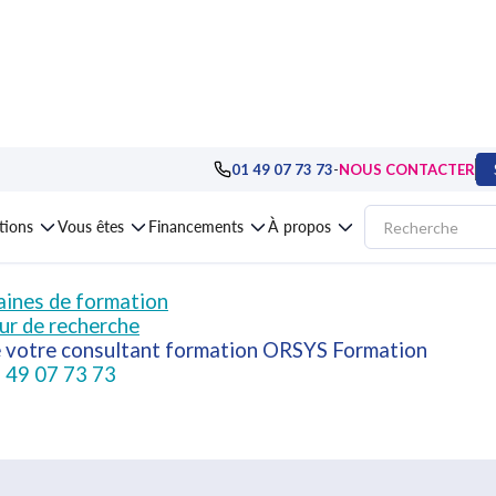
-
01 49 07 73 73
NOUS CONTACTER
mais d'autres formations ORSYS peuvent répondr
ations
Vous êtes
Financements
À propos
ines de formation
ur de recherche
e votre consultant formation ORSYS Formation
 49 07 73 73