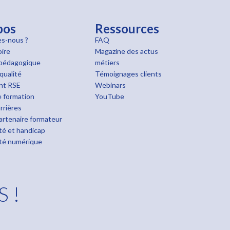
pos
Ressources
s-nous ?
FAQ
oire
Magazine des actus
pédagogique
métiers
qualité
Témoignages clients
nt RSE
Webinars
 formation
YouTube
rrières
rtenaire formateur
ité et handicap
ité numérique
S !