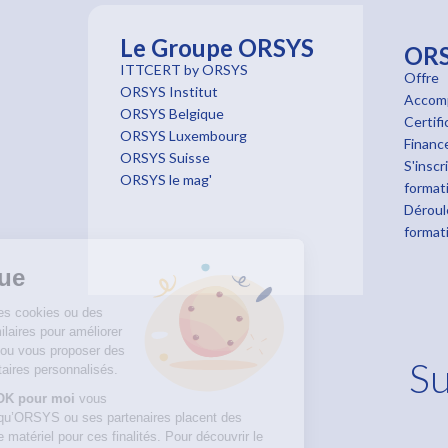
Le Groupe ORSYS
OR
ITTCERT by ORSYS
Offre
ORSYS Institut
Accom
ORSYS Belgique
Certifi
ORSYS Luxembourg
Finan
ORSYS Suisse
S'inscr
ORSYS le mag'
format
Déroul
format
Bienvenue
Nous utilisons des cookies ou des
technologies similaires pour améliorer
votre navigation ou vous proposer des
Su
contenus publicitaires personnalisés.
En cliquant sur
OK pour moi
vous
consentez à ce qu’ORSYS ou ses partenaires placent des
cookies sur votre matériel pour ces finalités. Pour découvrir le