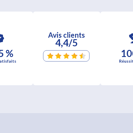
Avis clients
4,4/5
5 %
10
atisfaits
Réussi