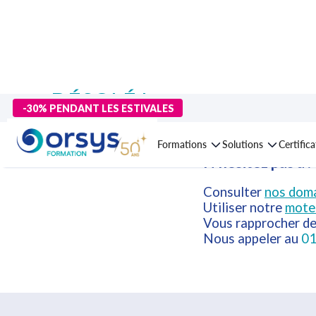
DÉSOLÉ !
-30% PENDANT LES ESTIVALES
Cette formation n'est plus disponible 
Formations
Solutions
Certific
N'hésitez pas à :
Consulter
nos doma
Utiliser notre
mote
Vous rapprocher d
Nous appeler au
01