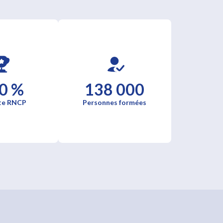
0 %
138 000
te RNCP
Personnes formées