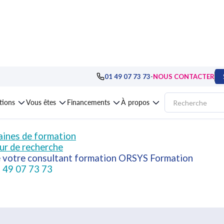
-
01 49 07 73 73
NOUS CONTACTER
mais d'autres formations ORSYS peuvent répondr
ations
Vous êtes
Financements
À propos
ines de formation
ur de recherche
e votre consultant formation ORSYS Formation
 49 07 73 73