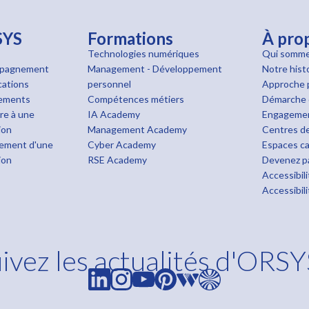
SYS
Formations
À pro
Technologies numériques
Qui somme
pagnement
Management - Développement
Notre hist
cations
personnel
Approche 
cements
Compétences métiers
Démarche 
ire à une
IA Academy
Engageme
ion
Management Academy
Centres de
ement d'une
Cyber Academy
Espaces ca
ion
RSE Academy
Devenez pa
Accessibil
Accessibil
ivez les actualités d'ORSY