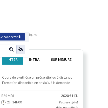
 des projets informatiques
Se connecter
INTER
INTRA
SUR MESURE
Cours de synthèse
en présentiel ou à distance
Formation disponible en anglais, à la demande
Réf.
MRI
2020 € H.T.
2j
- 14h00
Pauses-café et
déjeuners offerts