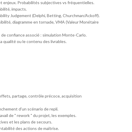
t enjeux. Probabilités subjectives vs fréquentielles.
bilité, impacts.
bility Judgement (Delphi, Betting, Churchman/Ackoff).
ibilité, diagramme en tornade, VMA (Valeur Monétaire
u de confiance associé : simulation Monte-Carlo.
la qualité ou le contenu des livrables.
ffets, partage, contrôle précoce, acquisition
enchement d'un scénario de repli.
vail de " rework " du projet, les exemples.
ives et les plans de secours.
ntabilité des actions de maîtrise.