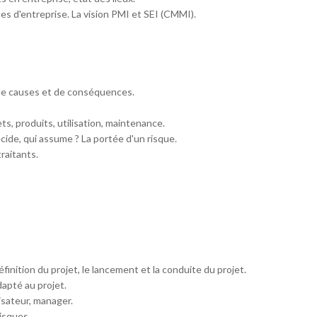
s d'entreprise. La vision PMI et SEI (CMMI).
 de causes et de conséquences.
ets, produits, utilisation, maintenance.
écide, qui assume ? La portée d'un risque.
raitants.
éfinition du projet, le lancement et la conduite du projet.
apté au projet.
lisateur, manager.
risques.