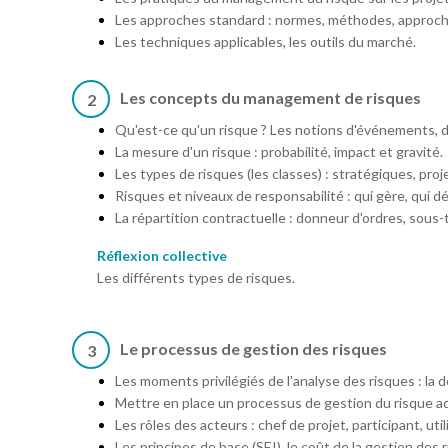
Les approches standard : normes, méthodes, approche
Les techniques applicables, les outils du marché.
Les concepts du management de risques
2
Qu'est-ce qu'un risque ? Les notions d'événements,
La mesure d'un risque : probabilité, impact et gravité.
Les types de risques (les classes) : stratégiques, proj
Risques et niveaux de responsabilité : qui gère, qui d
La répartition contractuelle : donneur d'ordres, sous-t
Réflexion collective
Les différents types de risques.
Le processus de gestion des risques
3
Les moments privilégiés de l'analyse des risques : la d
Mettre en place un processus de gestion du risque ad
Les rôles des acteurs : chef de projet, participant, uti
Les principes de base (SEI), le coût de la gestion des 