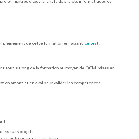
projet, maîtres d'œuvre, chefs de projets informatiques et
er pleinement de cette formation en faisant
ce test
.
ant tout au long de la formation au moyen de QCM, mises en
t en amont et en aval pour valider les compétences
hui
, risques projet.
 en entreprise, état des lieux.