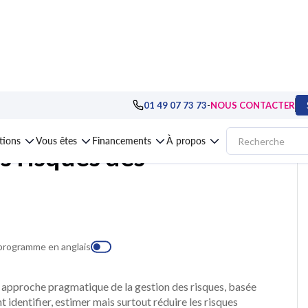
>
Les fondamentaux de la gestion de projet
>
Formation Manager les risques
-
01 49 07 73 73
NOUS CONTACTER
ations
Vous êtes
Financements
À propos
 risques des
 programme en anglais
 approche pragmatique de la gestion des risques, basée
 identifier, estimer mais surtout réduire les risques