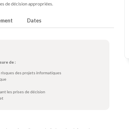
ses de décision appropriées.
ement
Dates
sure de :
s risques des projets informatiques
sque
nt les prises de décision
et