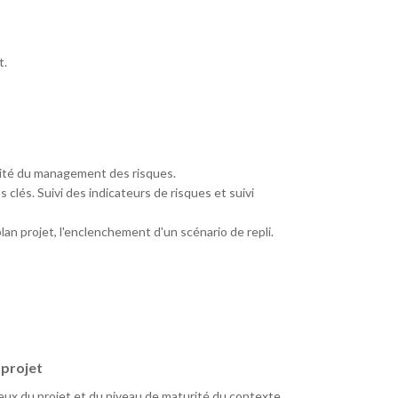
t.
cacité du management des risques.
s clés. Suivi des indicateurs de risques et suivi
lan projet, l'enclenchement d'un scénario de repli.
 projet
eux du projet et du niveau de maturité du contexte.