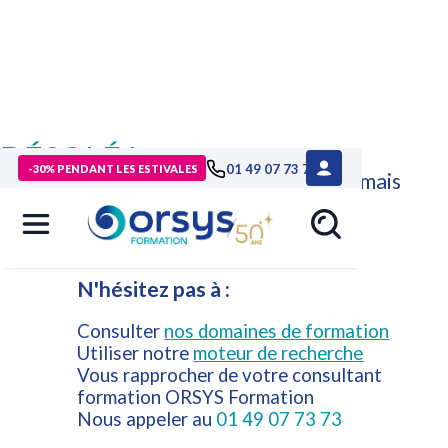
DÉSOLÉ !
01 49 07 73 73
-30% PENDANT LES ESTIVALES
Cette formation n'est plus disponible mais
d'autres formations ORSYS peuvent
répondre à vos attentes.
N'hésitez pas à :
Consulter
nos domaines de formation
Utiliser notre
moteur de recherche
Vous rapprocher de votre consultant
formation ORSYS Formation
Nous appeler au
01 49 07 73 73