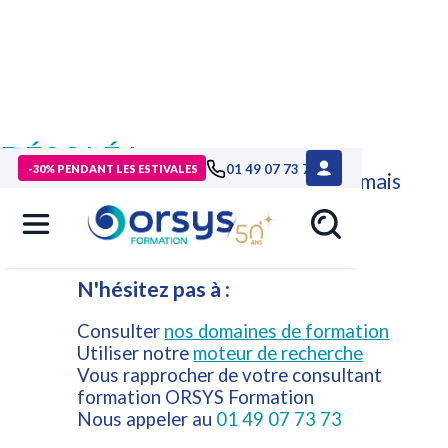
DÉSOLÉ !
01 49 07 73 73
-30% PENDANT LES ESTIVALES
Cette formation n'est plus disponible mais
d'autres formations ORSYS peuvent
répondre à vos attentes.
N'hésitez pas à :
Consulter
nos domaines de formation
Utiliser notre
moteur de recherche
Vous rapprocher de votre consultant
formation ORSYS Formation
Nous appeler au
01 49 07 73 73