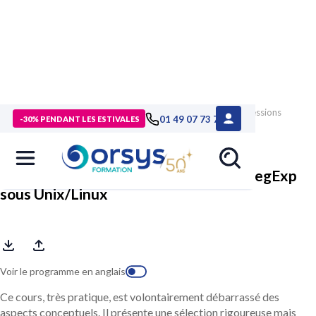
> Formations
>
Technologies numériques
>
Formation Expressions
01 49 07 73 73
-30% PENDANT LES ESTIVALES
régulières, maîtriser les RegExp sous Unix/Linux
Expressions régulières, maîtriser les RegExp
sous Unix/Linux
Voir le programme en anglais
Ce cours, très pratique, est volontairement débarrassé des
aspects conceptuels. Il présente une sélection rigoureuse mais