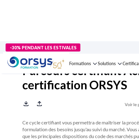
> Formations
>
Compétences métiers
>
Secteur public
>
Comman
-30% PENDANT LES ESTIVALES
Formations
Solutions
Certific
Parcours certifiant Ac
certification ORSYS
Voir le
Ce cycle certifiant vous permettra de maîtriser la proc
formulation des besoins jusqu'au suivi du marché. Vous 
que les principales dispositions du code des marchés pu