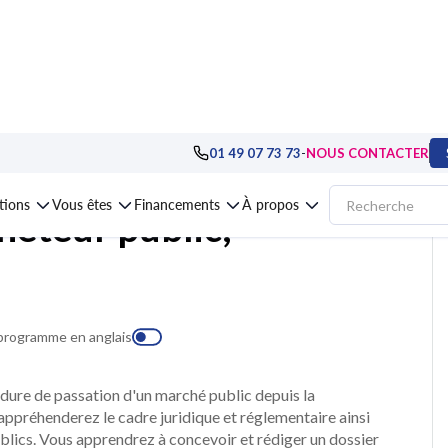
de publique et achat public
>
Formation Parcours certifiant Acheteur publi
-
01 49 07 73 73
NOUS CONTACTER
ations
Vous êtes
Financements
À propos
heteur public,
 programme en anglais
édure de passation d'un marché public depuis la
appréhenderez le cadre juridique et réglementaire ainsi
blics. Vous apprendrez à concevoir et rédiger un dossier