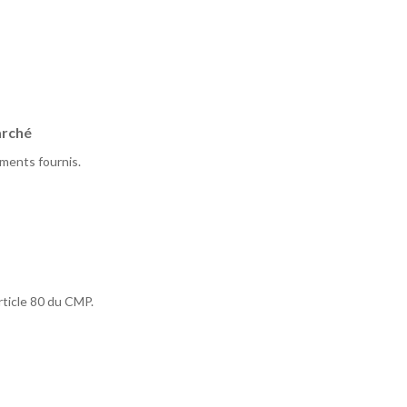
arché
ments fournis.
rticle 80 du CMP.