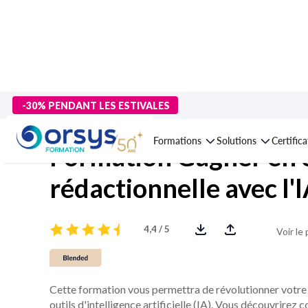
> Formations
>
Management - Développement personnel
>
Comm
-30% PENDANT LES ESTIVALES
Formations
Solutions
Certific
Formation Gagner en e
rédactionnelle avec l'
4,4 / 5
Voir le
Cette formation vous permettra de révolutionner votre f
outils d'intelligence artificielle (IA). Vous découvrirez