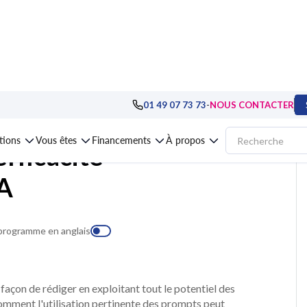
unication et relationnel
>
Ecrits professionnels
>
Formation Gagner en effica
-
01 49 07 73 73
NOUS CONTACTER
ations
Vous êtes
Financements
À propos
fficacité
IA
 programme en anglais
açon de rédiger en exploitant tout le potentiel des
 comment l'utilisation pertinente des prompts peut