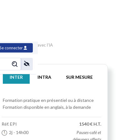
cité rédactionnelle avec l'IA
Se connecter
INTER
INTRA
SUR MESURE
Formation pratique
en présentiel ou à distance
Formation disponible en anglais, à la demande
Réf.
EPI
1540 € H.T.
2j
- 14h00
Pauses-café et
déjeuners offerts