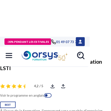
> Formations
>
Technologies numériques
>
Formation ISO
01 49 07 73 73
-30% PENDANT LES ESTIVALES
27005:2022 Risk Manager, certification LSTI
ISO 27005:2022 Risk Manager, certification
LSTI
4,2 / 5
Voir le programme en anglais
À l’issue de la formation, l’apprenant sera capable d’apprécier