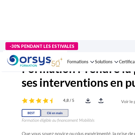
> Formations
>
Management - Développement personnel
>
Comm
-30% PENDANT LES ESTIVALES
Formations
Solutions
Certific
Formation Prendre la p
ses interventions en p
4,8 / 5
Voir le
Formation éligible au financement Mobilités
Que vous soyez novice ou plus expérimenté, la prise de p