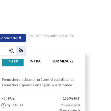
dre la parole et réussir ses interventions en public
Se connecter
INTER
INTRA
SUR MESURE
Formation pratique
en présentiel ou à distance
Formation disponible en anglais, à la demande
Réf.
PUB
1550 € H.T.
2j
- 14h00
Pauses-café et
déjeuners offerts