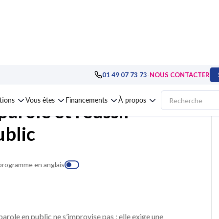
unication et relationnel
>
Prise de parole, expression orale
>
Formation Pren
-
01 49 07 73 73
NOUS CONTACTER
ations
Vous êtes
Financements
À propos
arole et réussir
ublic
 programme en anglais
arole en public ne s’improvise pas : elle exige une