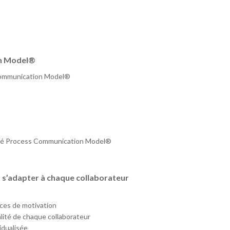
on Model®
 Communication Model®
lité Process Communication Model®
 s’adapter à chaque collaborateur
rces de motivation
lité de chaque collaborateur
idualisée