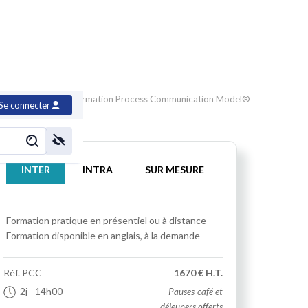
 son relationnel
>
Formation Process Communication Model®
Se connecter
INTER
INTRA
SUR MESURE
Formation pratique
en présentiel ou à distance
Formation disponible en anglais, à la demande
Réf.
PCC
1670 € H.T.
2j
- 14h00
Pauses-café et
déjeuners offerts