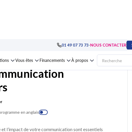
gement : pratiques avancées
>
Maîtriser sa communication, ses émotions et
-
01 49 07 73 73
NOUS CONTACTER
ations
Vous êtes
Financements
À propos
ommunication
rs
er
 programme en anglais
é et l’impact de votre communication sont essentiels