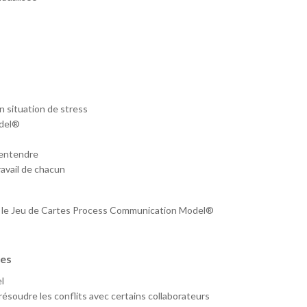
n situation de stress
odel®
 entendre
avail de chacun
vec le Jeu de Cartes Process Communication Model®
les
l
résoudre les conflits avec certains collaborateurs