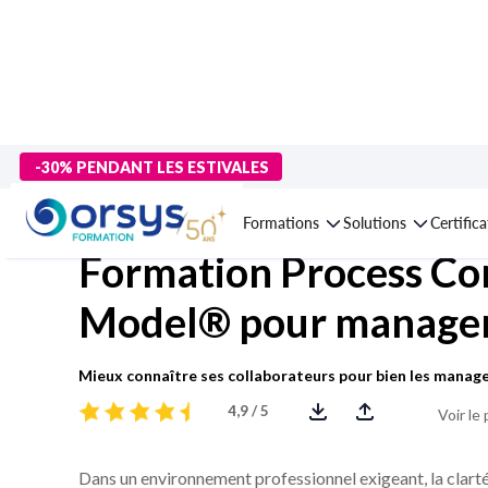
> Formations
>
Management - Développement personnel
>
Mana
-30% PENDANT LES ESTIVALES
pour managers
Formations
Solutions
Certific
Formation Process C
Model® pour manage
Mieux connaître ses collaborateurs pour bien les manag
4,9 / 5
Voir le
Dans un environnement professionnel exigeant, la clart