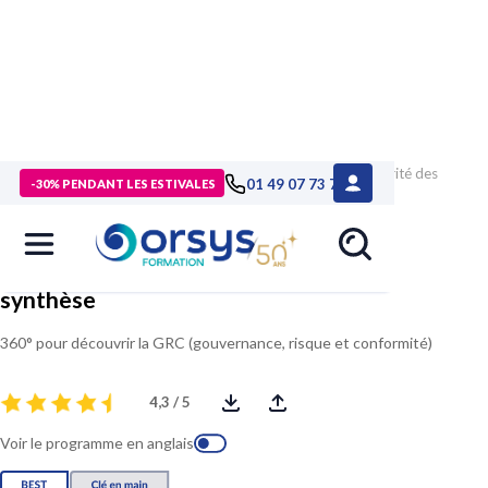
> Formations
>
Technologies numériques
>
Formation Sécurité des
01 49 07 73 73
-30% PENDANT LES ESTIVALES
systèmes d'information, synthèse
Sécurité des systèmes d'information,
synthèse
360° pour découvrir la GRC (gouvernance, risque et conformité)
4,3 / 5
Voir le programme en anglais