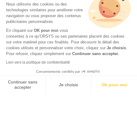
Nous utilisons des cookies ou des
technologies similaires pour améliorer votre
navigation ou vous proposer des contenus
publicitaires personnalisés.
En cliquant sur
OK pour moi
vous
consentez à ce qu’ORSYS ou ses partenaires placent des cookies
sur votre matériel pour ces finalités. Pour découvrir le détail des
© 2026 ORSYS
cookies utilisés et personnaliser votre choix, cliquez sur
Je choisis
.
Mentions légales
Pour refuser, cliquez simplement sur
Continuer sans accepter.
Protection des données personnelles
Lien vers la politique de confidentialité
CGV
Consentements certifiés par
Accessibilité : partiellement conforme (62 %) – Consulter
la déclaration d’accessibilité
Continuer sans
Je choisis
Ok pour moi
accepter
Axeptio consent
Plateforme de Gestion du Consentement : Personnalisez vos O
Notre plateforme vous permet d'adapter et de gérer vos paramètr