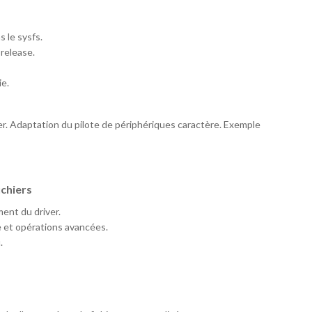
 le sysfs.
release.
ie.
ver. Adaptation du pilote de périphériques caractère. Exemple
ichiers
ent du driver.
e et opérations avancées.
.