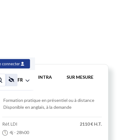
n en C
e connecter
INTER
INTRA
SUR MESURE
FR
Formation pratique
en présentiel ou à distance
Disponible en anglais, à la demande
Réf.
LDI
2110 € H.T.
4j
- 28h00