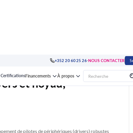
tion
>
Linux, Unix, MacOS
>
Formation Linux, drivers et noyau, programmatio
-
+352 20 60 25 26
NOUS CONTACTER
S
Certifications
Financements
À propos
vers et noyau,
pement de pilotes de périphériques (drivers) robustes