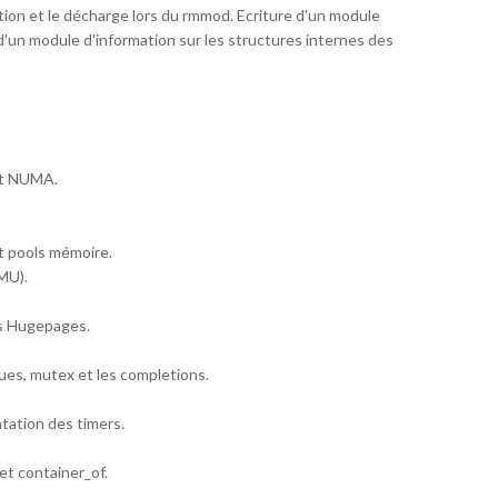
tion et le décharge lors du rmmod. Ecriture d'un module
'un module d'information sur les structures internes des
et NUMA.
et pools mémoire.
MMU).
es Hugepages.
ues, mutex et les completions.
tation des timers.
 et container_of.