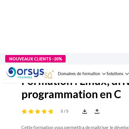
> Formations
>
Technologies numériques
>
Systèmes d'exploita
NOUVEAUX CLIENTS -20%
Domaines de formation
Solutions
Formation : Linux, dri
programmation en C
5 / 5
Cette formation vous permettra de maîtriser le dévelop