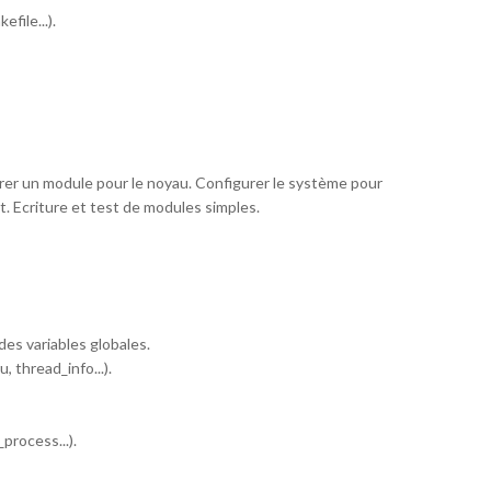
file...).
érer un module pour le noyau. Configurer le système pour
 Ecriture et test de modules simples.
es variables globales.
 thread_info...).
rocess...).