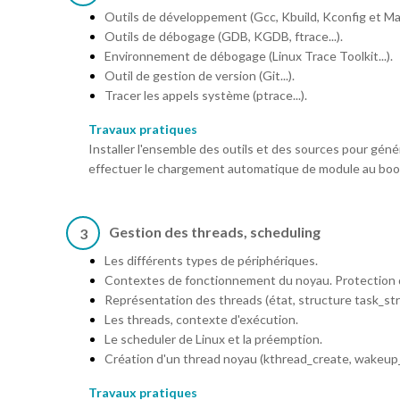
Outils de développement (Gcc, Kbuild, Kconfig et Make
Outils de débogage (GDB, KGDB, ftrace...).
Environnement de débogage (Linux Trace Toolkit...).
Outil de gestion de version (Git...).
Tracer les appels système (ptrace...).
Travaux pratiques
Installer l'ensemble des outils et des sources pour gén
effectuer le chargement automatique de module au boot.
Gestion des threads, scheduling
3
Les différents types de périphériques.
Contextes de fonctionnement du noyau. Protection d
Représentation des threads (état, structure task_stru,
Les threads, contexte d'exécution.
Le scheduler de Linux et la préemption.
Création d'un thread noyau (kthread_create, wakeup_p
Travaux pratiques