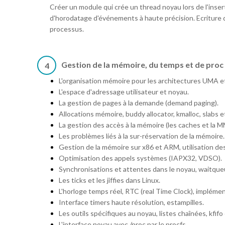
Créer un module qui crée un thread noyau lors de l'inser
d'horodatage d'événements à haute précision. Ecriture d
processus.
Gestion de la mémoire, du temps et de proc
4
L'organisation mémoire pour les architectures UMA 
L'espace d'adressage utilisateur et noyau.
La gestion de pages à la demande (demand paging).
Allocations mémoire, buddy allocator, kmalloc, slabs 
La gestion des accès à la mémoire (les caches et la 
Les problèmes liés à la sur-réservation de la mémoire.
Gestion de la mémoire sur x86 et ARM, utilisation d
Optimisation des appels systèmes (IAPX32, VDSO).
Synchronisations et attentes dans le noyau, waitque
Les ticks et les jiffies dans Linux.
L'horloge temps réel, RTC (real Time Clock), implémen
Interface timers haute résolution, estampilles.
Les outils spécifiques au noyau, listes chaînées, kfifo
L'interface noyau avec /proc par le procfs.