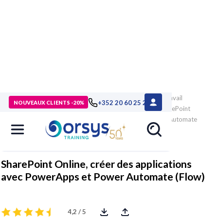
> Formations
>
Technologies numériques
>
Messagerie, travail
+352 20 60 25 26
NOUVEAUX CLIENTS -20%
collaboratif
>
Microsoft 365, SharePoint
>
Formation SharePoint
Online, créer des applications avec PowerApps et Power Automate
(Flow)
SharePoint Online, créer des applications
avec PowerApps et Power Automate (Flow)
4,2 / 5