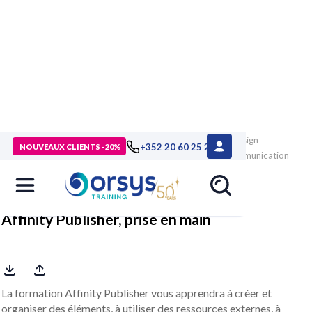
> Formations
>
Technologies numériques
>
PAO, CAO, design
+352 20 60 25 26
NOUVEAUX CLIENTS -20%
graphique, BIM, modélisation 3D
>
Design graphique, communication
visuelle
>
Formation Affinity Publisher, prise en main
Affinity Publisher, prise en main
La formation Affinity Publisher vous apprendra à créer et
organiser des éléments, à utiliser des ressources externes, à