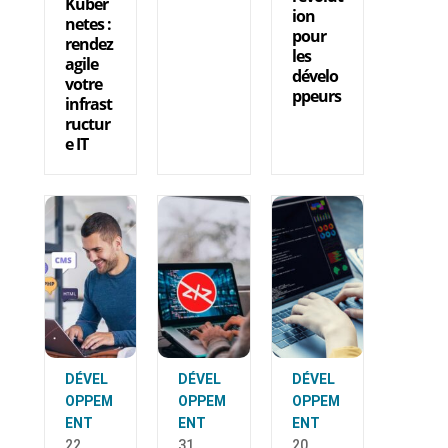
Kuber
ion
netes :
pour
rendez
les
agile
dévelo
votre
ppeurs
infrast
ructur
e IT
DÉVEL
DÉVEL
DÉVEL
OPPEM
OPPEM
OPPEM
ENT
ENT
ENT
22
31
20