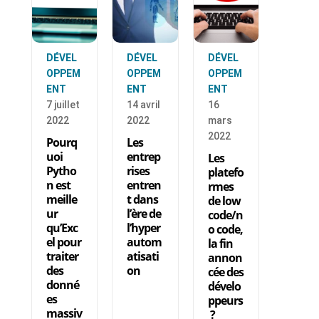
DÉVEL
DÉVEL
DÉVEL
OPPEM
OPPEM
OPPEM
ENT
ENT
ENT
7 juillet
14 avril
16
2022
2022
mars
2022
Pourq
Les
uoi
entrep
Les
Pytho
rises
platefo
n est
entren
rmes
meille
t dans
de low
ur
l’ère de
code/n
qu’Exc
l’hyper
o code,
el pour
autom
la fin
traiter
atisati
annon
des
on
cée des
donné
dévelo
es
ppeurs
massiv
?