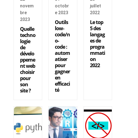
novem
octobr
juillet
bre
e 2023
2022
2023
Outils
Le top
low-
5 des
Quelle
code/n
langag
techno
o-
es de
logie
code :
progra
de
autom
mmati
dévelo
atiser
on
ppeme
pour
2022
nt web
gagner
choisir
en
pour
efficaci
son
té
site ?