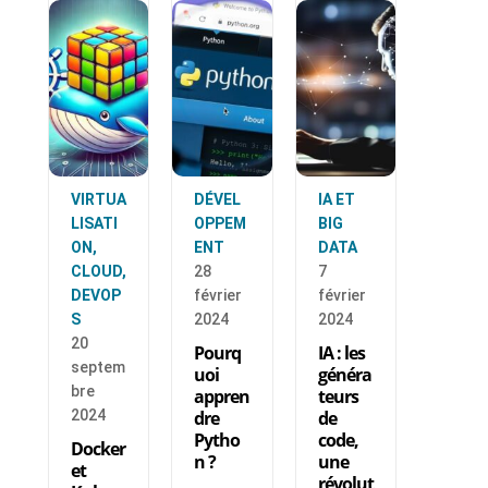
VIRTUA
DÉVEL
IA ET
LISATI
OPPEM
BIG
ON,
ENT
DATA
CLOUD,
28
7
DEVOP
février
février
S
2024
2024
20
Pourq
IA : les
septem
uoi
généra
bre
appren
teurs
2024
dre
de
Pytho
code,
Docker
n ?
une
et
révolut