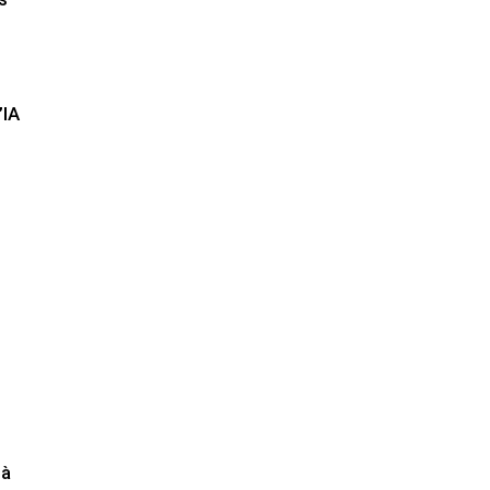
’IA
 à