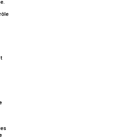
e.
rôle
nt
e
res
e