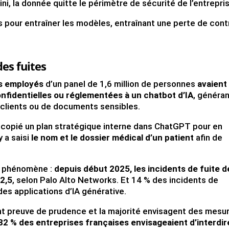
 la donnée quitte le périmètre de sécurité de l’entrepris
s pour entraîner les modèles, entraînant une perte de cont
des fuites
es employés
d’un panel de 1,6 million de personnes
avaient
nfidentielles ou réglementées à un chatbot d’IA
, généra
clients ou de documents sensibles.
a copié un plan stratégique interne dans ChatGPT pour en
 a saisi
le nom et le dossier médical d’un patient
afin de
du phénomène :
depuis début 2025,
les incidents de fuite d
 2,5
, selon Palo Alto Networks. Et 14 % des incidents de
es applications d’IA générative.
nt preuve de prudence et la majorité envisagent des mesu
82 % des entreprises françaises envisageaient d’interdir