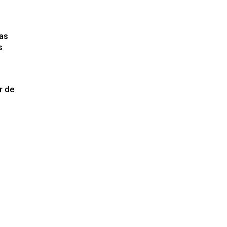
cas
s
r de