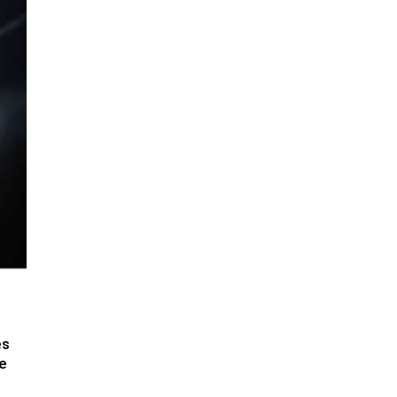
es
le