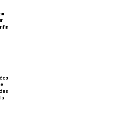
air
r.
nfin
nées
te
 des
ls